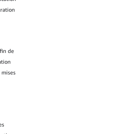
ration
fin de
ation
e mises
es