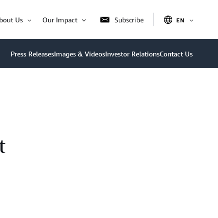
bout Us
Our Impact
Subscribe
EN
OPEN
Open
Open
ITEM
Item
Item
Press Releases
Images & Videos
Investor Relations
Contact Us
t