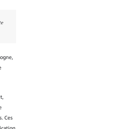
te
logne,
e
t,
e
s. Ces
ication