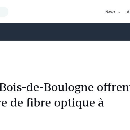
Search
News
A
Query
Open
Item
 Bois-de-Boulogne offren
re de fibre optique à