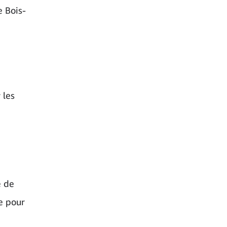
e Bois-
 les
e de
e pour