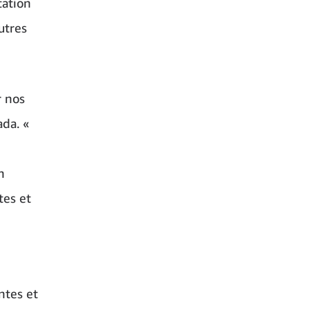
tation
utres
r nos
ada. «
n
tes et
ntes et