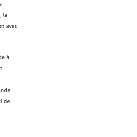
e
 la
on avec
de à
on
ande
i de