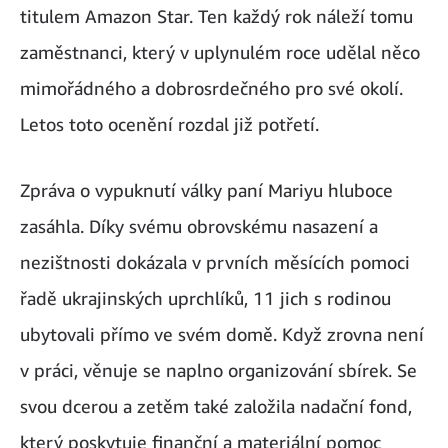
titulem Amazon Star. Ten každý rok náleží tomu
zaměstnanci, který v uplynulém roce udělal něco
mimořádného a dobrosrdečného pro své okolí.
Letos toto ocenění rozdal již potřetí.
Zpráva o vypuknutí války paní Mariyu hluboce
zasáhla. Díky svému obrovskému nasazení a
nezištnosti dokázala v prvních měsících pomoci
řadě ukrajinských uprchlíků, 11 jich s rodinou
ubytovali přímo ve svém domě. Když zrovna není
v práci, věnuje se naplno organizování sbírek. Se
svou dcerou a zetěm také založila nadační fond,
který poskytuje finanční a materiální pomoc