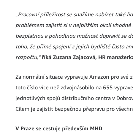
„Pracovní příležitost se snažíme nabízet také li
problémem zajistit si v nejbližším okolí vhodn
bezplatnou a pohodlnou možnost dopravit se d
toho, že přímé spojení z jejich bydliště často ani
rozpočtu,“
říká
Zuzana Zajacová, HR manažerka
Za normální situace vypravuje Amazon pro své 
toto číslo více než zdvojnásobilo na 655 vyprav
jednotlivých spojů distribučního centra v Dobrov
Cílem je zajistit bezpečnou přepravu pro všech
V Praze se cestuje především MHD