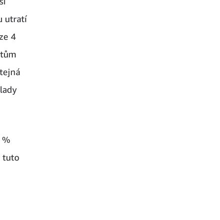
si
 utratí
ze 4
ntům
tejná
klady
0 %
 tuto