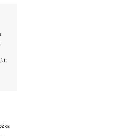
ti
i
ích
ožka