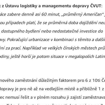
 z Ústavu logistiky a managementu dopravy ČVUT
:
áce zabere denně asi 60 minut, „průměrný Američan“ 
u případech platí, že se průměrná doba dojíždění neu
 dostupného bydlení nebo nedostatečné investice do
vy. Pokračující urbanizace v kombinaci s těmito a další
ění za prací. Například ve velkých čínských městech p
iny, ještě horší je potom situace v megalopolích Lati
 nového zaměstnání důležitým faktorem pro 6 z 10ti Č
opravy je pro ně až na vedlejším místě a přibližně 1 z
c nemusí řešit a v plném rozsahu ji zajistí zaměstnava