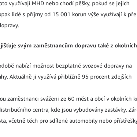
roto využívají MHD nebo chodí pěšky, pokud se jejich
aopak lidé s příjmy od 15 001 korun výše využívají k př
dopravy.
ajišťuje svým zaměstnancům dopravu také z okolních
obě nabízí možnost bezplatné svozové dopravy na
ahy. Aktuálně ji využívá přibližně 95 procent zdejších
ou zaměstnanci sváženi ze 60 měst a obcí v okolních kr
istribučního centra, kde jsou vybudovány zastávky. Zá
sta, včetně těch pro sdílené automobily nebo přístřešk