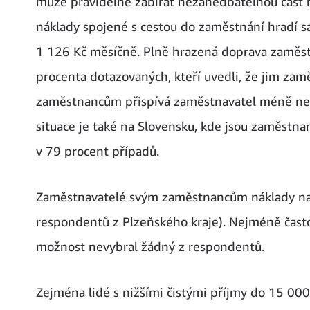
může pravidelně zabírat nezanedbatelnou část 
náklady spojené s cestou do zaměstnání hradí s
1 126 Kč měsíčně. Plně hrazená doprava zaměst
procenta dotazovaných, kteří uvedli, že jim za
zaměstnancům přispívá zaměstnavatel méně než 
situace je také na Slovensku, kde jsou zaměstna
v 79 procent případů.
Zaměstnavatelé svým zaměstnancům náklady na d
respondentů z Plzeňského kraje). Nejméně čast
možnost nevybral žádný z respondentů.
Zejména lidé s nižšími čistými příjmy do 15 00