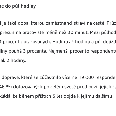
ne do půl hodiny
je také doba, kterou zaměstnanci stráví na cestě. Pr
 přesun na pracoviště méně než 30 minut. Mezi půlhod
 procent dotazovaných. Hodinu až hodinu a půl dojížd
diny pouhá 3 procenta. Nejmenší procento respondent
jak 2 hodiny.
 dopravě, které se zúčastnilo více ne 19 000 respond
(46 %) dotazovaných po celém světě prodloužil jejich č
kládá, že během příštích 5 let dojde k jejímu dalšímu