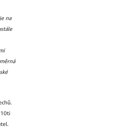
je na
stále
mi
růměrná
nské
echů.
 10ti
tel.