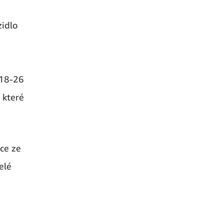
zidlo
 18-26
 které
íce ze
elé