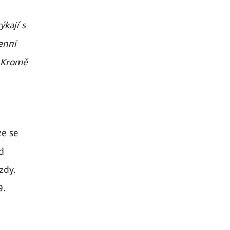
ýkají s
enní
. Kromě
ze se
d
zdy.
9.