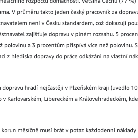
měsíčního rozpočtu domácnosti. Většina Čechů (77 %) 
ama. V průměru takto jeden český pracovník za dopravu
navatelem není v Česku standardem, což dokazují pou
městnavatel zajišťuje dopravu v plném rozsahu. 5 proce
polovinu a 3 procentům přispívá více než polovinu. S
nci z hlediska dopravy do práce odkázáni na vlastní ná
opravu hradí nejčastěji v Plzeňském kraji (uvedlo 1
o v Karlovarském, Libereckém a Královehradeckém, kde
0 korun měsíčně musí brát v potaz každodenní náklady