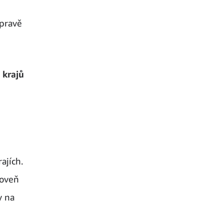
epravě
 krajů
ajích.
roveň
y na