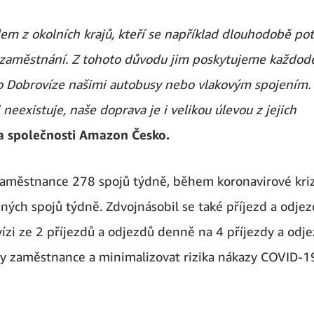
dem z okolních krajů, kteří se například dlouhodobě pot
é zaměstnání. Z tohoto důvodu jim poskytujeme každod
o Dobrovíze našimi autobusy nebo vlakovým spojením
 neexistuje, naše doprava je i velikou úlevou z jejich
 společnosti Amazon Česko.
zaměstnance 278 spojů týdně, během koronavirové kri
ených spojů týdně. Zdvojnásobil se také příjezd a odjez
ízi ze 2 příjezdů a odjezdů denně na 4 příjezdy a odje
ny zaměstnance a minimalizovat rizika nákazy COVID-1