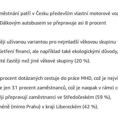
městnání patří v Česku především vlastní motorové vo
 Dálkovým autobusem se přepravuje asi 8 procent
těji užívanou variantou pro nejmladší věkovou skupinu
tření financí, ale například také ekologickými důvody,
té častěji než jiné věkové skupiny (20 %).
 procent dotázaných cestuje do práce MHD, což je nejv
e jen 31 procent zaměstnanců, což je naopak v rámci c
těji přepravují zaměstnanci ve Středočeském (59 %),
méně (mimo Prahu) v kraji Libereckém (42 %).