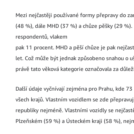
Mezi nejčastěji používané formy přepravy do za
(48 %), dále MHD (37 %) a chůze pěšky (29 %).
respondentů, vlakem
pak 11 procent. MHD a pěší chůze je pak nejčas
let. Což může být jednak způsobeno snahou o uše
právě tato věková kategorie označovala za důleži
Další údaje vyčnívají zejména pro Prahu, kde 73
všech krajů. Vlastním vozidlem se zde přepravuj
republiky nejméně. Vlastními vozidly se nejčas
Plzeňském (59 %) a Ústeckém kraji (58 %), nej