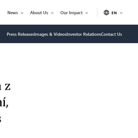
News
About Us
Our Impact
EN
OPEN
Open
Open
Open
ITEM
Item
Item
Item
Press Releases
Images & Videos
Investor Relations
Contact Us
 z
í,
s