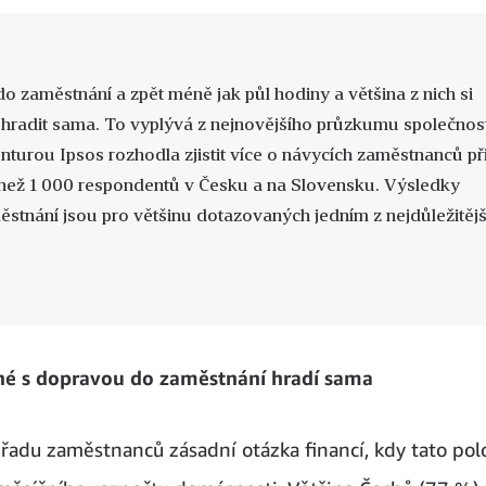
 zaměstnání a zpět méně jak půl hodiny a většina z nich si
hradit sama. To vyplývá z nejnovějšího průzkumu společnos
turou Ipsos rozhodla zjistit více o návycích zaměstnanců př
 než 1 000 respondentů v Česku a na Slovensku. Výsledky
stnání jsou pro většinu dotazovaných jedním z nejdůležitějš
ené s dopravou do zaměstnání hradí sama
řadu zaměstnanců zásadní otázka financí, kdy tato pol