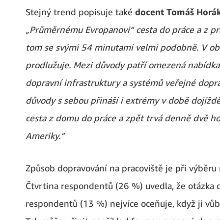
Stejný trend popisuje také
docent Tomáš Horák
„Průměrnému Evropanovi“ cesta do práce a z pr
tom se svými 54 minutami velmi podobně. V obo
prodlužuje. Mezi důvody patří omezená nabídka
dopravní infrastruktury a systémů veřejné dopra
důvody s sebou přináší i extrémy v době dojížd
cesta z domu do práce a zpět trvá denně dvě hod
Ameriky.“
Způsob dopravování na pracoviště je při výběru
Čtvrtina respondentů (26 %) uvedla, že otázka d
respondentů (13 %) nejvíce oceňuje, když ji vůbe