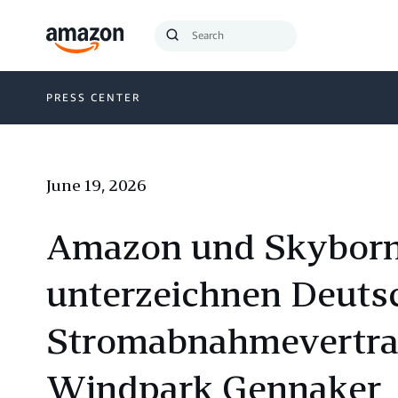
Search
Submit
Query
Search
PRESS CENTER
June 19, 2026
Amazon und Skyborn
unterzeichnen Deuts
Stromabnahmevertrag
Windpark Gennaker