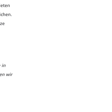
deten
ichen.
tze
 in
en wir