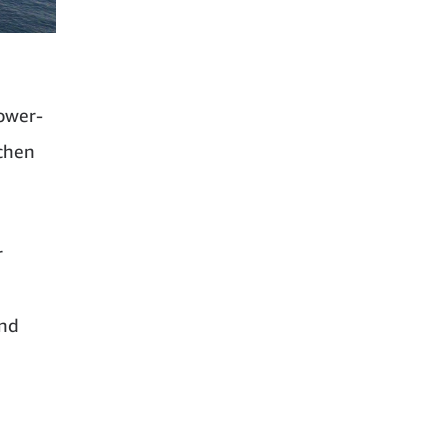
ower-
chen
r
and