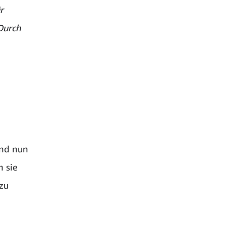
r
Durch
and nun
n sie
zu