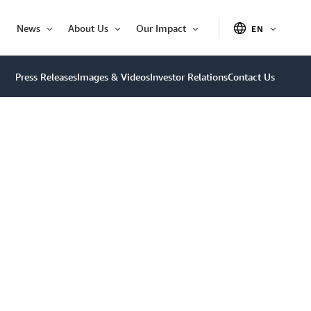
News
About Us
Our Impact
EN
OPEN
Open
Open
Open
ITEM
Item
Item
Item
Press Releases
Images & Videos
Investor Relations
Contact Us