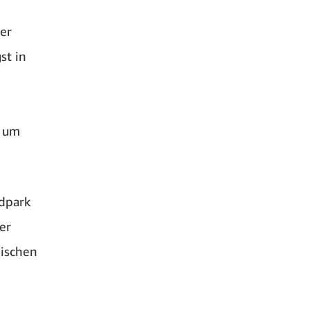
er
st in
, um
dpark
er
dischen