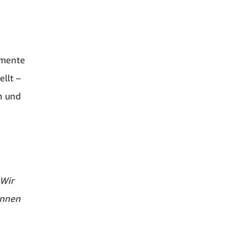
amente
llt –
n und
 Wir
innen