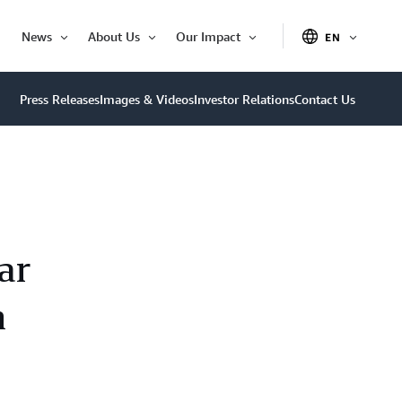
News
About Us
Our Impact
EN
OPEN
Open
Open
Open
ITEM
Item
Item
Item
Press Releases
Images & Videos
Investor Relations
Contact Us
ar
n