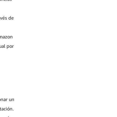
avés de
Amazon
ual por
onar un
tación.