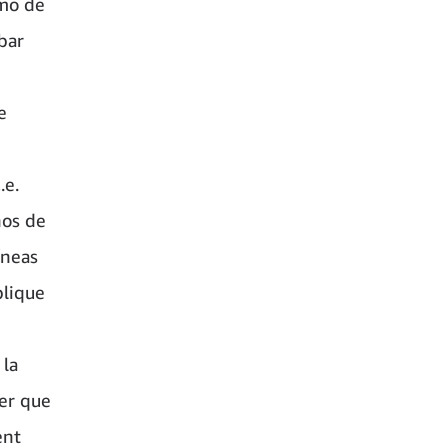
tmo de
bar
e
.e.
nos de
íneas
plique
 la
ner que
ent