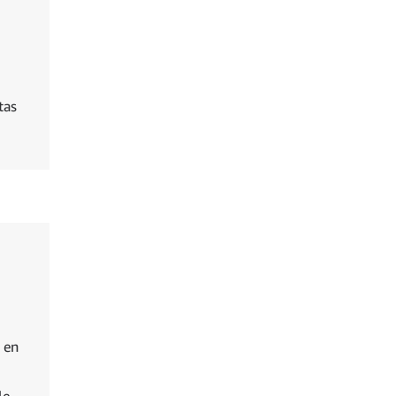
tas
 en
le