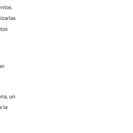
entos
izarlas
 sus
un
una, un
 la