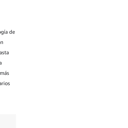
ogía de
ón
asta
a
 más
arios