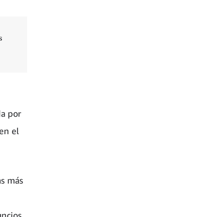
s
da por
en el
as más
uncios