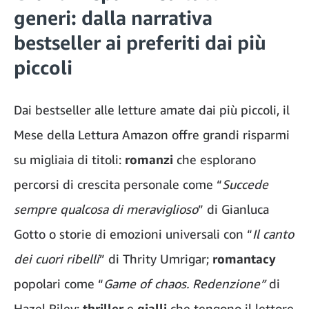
generi: dalla narrativa
bestseller ai preferiti dai più
piccoli
Dai bestseller alle letture amate dai più piccoli, il
Mese della Lettura Amazon offre grandi risparmi
su migliaia di titoli:
romanzi
che esplorano
percorsi di crescita personale come “
Succede
sempre qualcosa di meraviglioso
”
di Gianluca
Gotto o storie di emozioni universali con “
Il canto
dei cuori ribelli
” di Thrity Umrigar;
romantacy
popolari come “
Game of chaos. Redenzione”
di
Hazel Riley;
thriller
e
gialli
che tengono il lettore