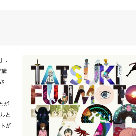
」、
7歳
さ
日
ことが
ルと
トが