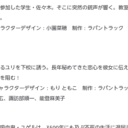
参加した学生・佐々木。そこに突然の銃声が響く。教
。
キャラクターデザイン：小園菜穂 制作：ラパントラック
るユリを下校に誘う。長年秘めてきた恋心を彼女に伝
を阻む！
キャラクターデザイン：もり ともこ 制作：ラパントラ
高広、諏訪部順一、能登麻美子
吸血鬼・ユゲルは、3500年にも及ぶ不死の生活に退屈