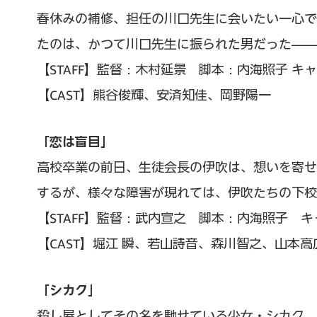
春休みの補修、担任の川口先生に会いたい一心で
たのは、かつて川口先生に振られた男だった——
【STAFF】監督：木村延景 脚本：内海照子 
【CAST】熊谷俊輝、安済知佳、岡野陽一
「恋は盲目」
高校卒業の前日、生徒会長の伊吹は、想いを寄せ
するが、様々な障害が現れては、伊吹たちの下校
【STAFF】監督：武内宣之 脚本：内海照子 
【CAST】堀江 瞬、若山詩音、森川智之、山本
「シカク」
殺し屋としてその名を馳せている少女・シカク。