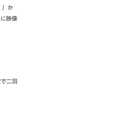
。」か
かに映像
校で二羽