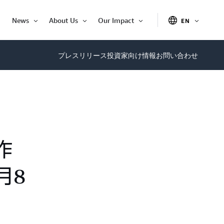
News
About Us
Our Impact
EN
OPEN
Open
Open
Open
ITEM
Item
Item
Item
プレスリリース
投資家向け情報
お問い合わせ
作
月8