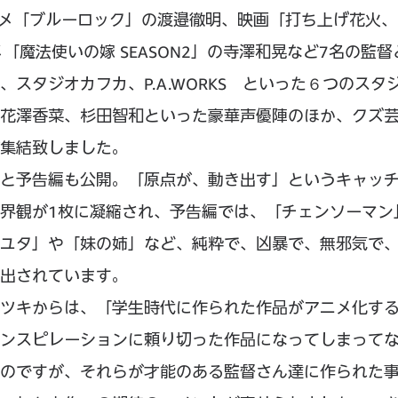
ニメ「ブルーロック」の渡邉徹明、映画「打ち上げ花火
魔法使いの嫁 SEASON2」の寺澤和晃など7名の監督
udio、スタジオカフカ、P.A.WORKS といった６つのスタ
花澤香菜、杉田智和といった豪華声優陣のほか、クズ
集結致しました。
と予告編も公開。「原点が、動き出す」というキャッ
界観が1枚に凝縮され、予告編では、「チェンソーマン
ユタ」や「妹の姉」など、純粋で、凶暴で、無邪気で
出されています。
ツキからは、「学生時代に作られた作品がアニメ化す
ンスピレーションに頼り切った作品になってしまって
のですが、それらが才能のある監督さん達に作られた