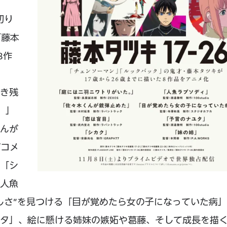
切り
「藤本
8作
き残
。」
んが
ブコメ
「シ
人魚
しさ”を見つける「目が覚めたら女の子になっていた病
タ」、絵に懸ける姉妹の嫉妬や葛藤、そして成長を描