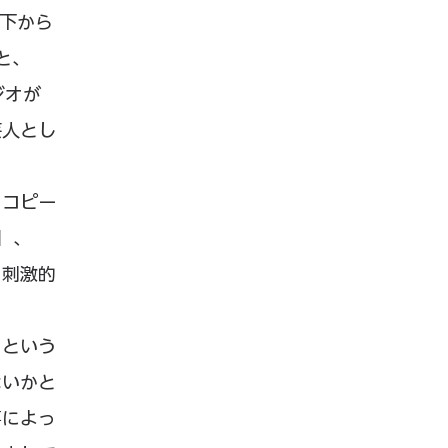
、下から
と、
ジオが
芸人とし
チコピー
」、
、刺激的
るという
ないかと
事によっ