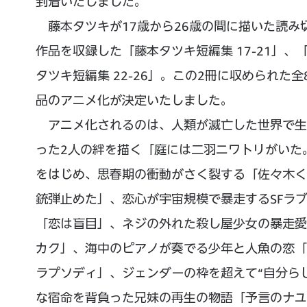
到着いたしました。
藤本タツキが17歳から26歳の間に描いた読み
作品を収録した「藤本タツキ短編集 17-21」、
タツキ短編集 22-26」。この2冊に収められた全
品のアニメ化が決定いたしました。
アニメ化されるのは、人類が滅亡した世界で生
った2人の絆を描く「庭には二羽ニワトリがいた
をはじめ、思春期の衝動がさく裂する「佐々木く
銃弾止めた」、恋心が宇宙規模で暴走するSFラ
「恋は盲目」、ネジの外れた殺し屋少女の暴走愛
カク」、海中のピアノが奏でる少年と人魚の恋「
ラプソディ」、ジェンダーの枠を超えて“自分ら
な宿命を背負った兄妹の再生の物語「予言のナユ