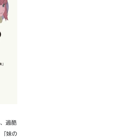
」、過酷
く「妹の